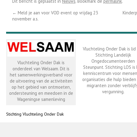
Dit bericht is geplaatst in
Nieuws
. Bookmark de
permalink
.
←
Meld je aan voor VOD event op vrijdag 23
Kinder
november a.s.
Vluchteling Onder Dak is lid
Stichting Landelijk
Ongedocumenteerden
Vluchteling Onder Dak is
Steunpunt. Stichting LOS is
onderdeel van Welsaam. Dit is
kenniscentrum voor mensen
het samenwerkingsverband voor
organisaties die hulp bieden
de uitvoering van de activiteiten
migranten zonder verblijf
op het gebied van ontmoeten,
vergunning.
ondersteuning en meedoen in de
Wageningse samenleving
Stichting Vluchteling Onder Dak