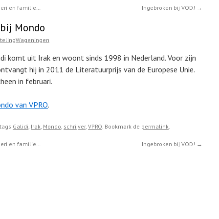
ri en familie…
Ingebroken bij VOD!
→
 bij Mondo
htelingWageningen
idi komt uit Irak en woont sinds 1998 in Nederland. Voor zijn
ntvangt hij in 2011 de Literatuurprijs van de Europese Unie.
heen in februari.
 Mondo van VPRO
.
tags
Galidi
,
Irak
,
Mondo
,
schrijver
,
VPRO
. Bookmark de
permalink
.
ri en familie…
Ingebroken bij VOD!
→