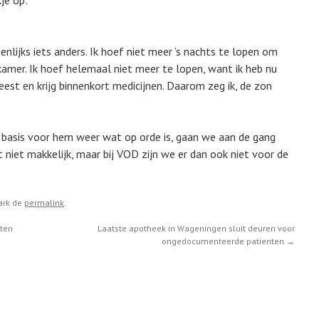
kje op:
igenlijks iets anders. Ik hoef niet meer ’s nachts te lopen om
kamer. Ik hoef helemaal niet meer te lopen, want ik heb nu
weest en krijg binnenkort medicijnen. Daarom zeg ik, de zon
e basis voor hem weer wat op orde is, gaan we aan de gang
 niet makkelijk, maar bij VOD zijn we er dan ook niet voor de
ark de
permalink
.
hten
Laatste apotheek in Wageningen sluit deuren voor
ongedocumenteerde patienten
→