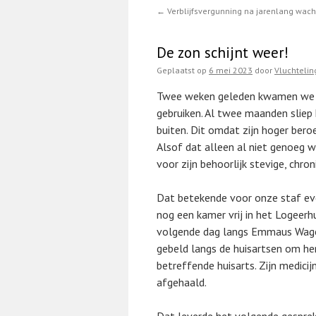
←
Verblijfsvergunning na jarenlang wac
De zon schijnt weer!
Geplaatst op
6 mei 2023
door
Vluchteli
Twee weken geleden kwamen we in
gebruiken. Al twee maanden sliep 
buiten. Dit omdat zijn hoger bero
Alsof dat alleen al niet genoeg 
voor zijn behoorlijk stevige, chr
Dat betekende voor onze staf eve
nog een kamer vrij in het Logeerhu
volgende dag langs Emmaus Wagen
gebeld langs de huisartsen om he
betreffende huisarts. Zijn medici
afgehaald.