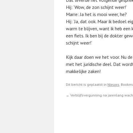
Dat leverde het volgende gespre
Hij: ‘Wow, de zon schijnt weer!’
Marre: Ja het is mooi weer, he?
Hij: ‘Ja, dat ook. Maar ik bedoel e
warm te blijven, want ik heb een 
een fiets. Ik ben bij de dokter ge
schijnt weer!’
Kijk daar doen we het voor. Nu d
met het juridische deel. Dat wordt
makkelijke zaken!
Dit bericht is geplaatst in
Nieuws
. Bookm
←
Verblijfsvergunning na jarenlang wac