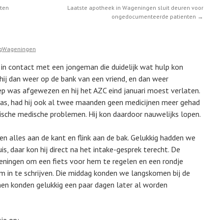
hten
Laatste apotheek in Wageningen sluit deuren voor
ongedocumenteerde patienten
→
ngWageningen
 contact met een jongeman die duidelijk wat hulp kon
hij dan weer op de bank van een vriend, en dan weer
ep was afgewezen en hij het AZC eind januari moest verlaten.
was, had hij ook al twee maanden geen medicijnen meer gehad
onische medische problemen. Hij kon daardoor nauwelijks lopen.
n alles aan de kant en flink aan de bak. Gelukkig hadden we
is, daar kon hij direct na het intake-gesprek terecht. De
ingen om een fiets voor hem te regelen en een rondje
m in te schrijven. Die middag konden we langskomen bij de
jnen konden gelukkig een paar dagen later al worden